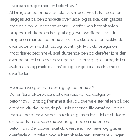
Hvordan bruger man en betonhøvl?
At bruge en betonhøvl er relativt simpelt. Først skal betonen
lægges ud på den ønskede overflade, og så skal den glattes
med en skovl eller en trækbord. Herefter kan betonhøvlen
bruges til at skabe en helt glat og jævn overflade. Hvis du
bruger en manuel betonhøvl, skal du skubbe eller trække den
over betonen med et fast og jævnt tryk. Hvis du bruger en
motoriseret betonhøvl, skal du tænde den og derefter føre den
over betonen i en jævn bevægelse. Det er vigtigt at arbejde i en
systematisk og metodisk måde og sørge for at dække hele
overfladen.
Hvordan vælger man den rigtige betonhøvl?
Der er flere faktorer, du skal overveje, når du vælger en
betonhøvl. Først og fremmest skal du overveje størrelsen på det
område, du skal arbejde på. Hvis det er et lille område, kan en
manuel betonhøvl være tilstrækkelig, men hvis det er et større
område, kan det være nødvendigt med en motoriseret
betonhøvl. Derudover skal du overveje, hvor jævn og glat en
overflade du ønsker. Nogle betonhøvle har justerbare klinger,