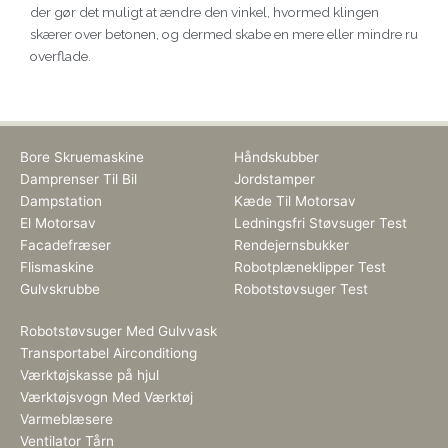
der gør det muligt at ændre den vinkel, hvormed klingen
skærer over betonen, og dermed skabe en mere eller mindre ru
overflade.
Bore Skruemaskine
Håndskubber
Damprenser Til Bil
Jordstamper
Dampstation
Kæde Til Motorsav
El Motorsav
Ledningsfri Støvsuger Test
Facadefræser
Rendejernsbukker
Flismaskine
Robotplæneklipper Test
Gulvskrubbe
Robotstøvsuger Test
Robotstøvsuger Med Gulvvask
Transportabel Airconditiong
Værktøjskasse på hjul
Værktøjsvogn Med Værktøj
Varmeblæsere
Ventilator Tårn